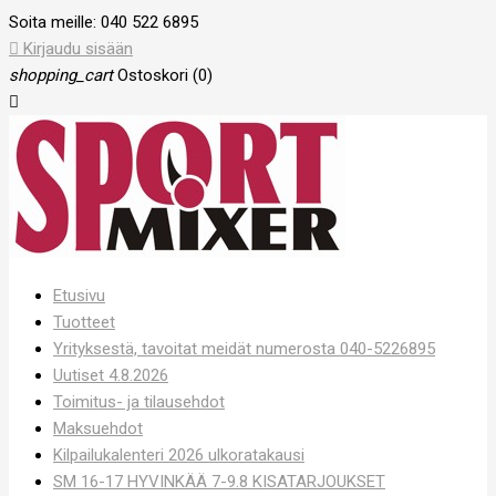
Soita meille:
040 522 6895

Kirjaudu sisään
shopping_cart
Ostoskori
(0)

Etusivu
Tuotteet
Yrityksestä, tavoitat meidät numerosta 040-5226895
Uutiset 4.8.2026
Toimitus- ja tilausehdot
Maksuehdot
Kilpailukalenteri 2026 ulkoratakausi
SM 16-17 HYVINKÄÄ 7-9.8 KISATARJOUKSET