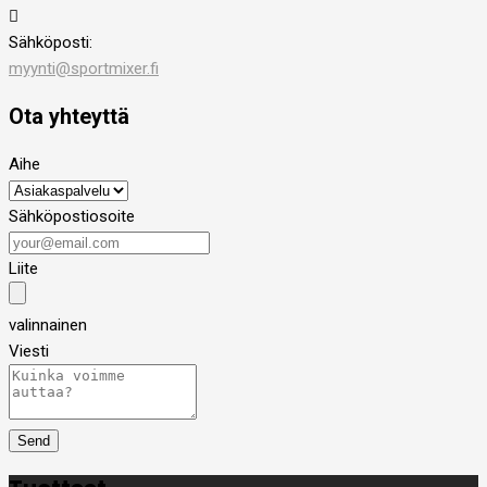

Sähköposti:
myynti@sportmixer.fi
Ota yhteyttä
Aihe
Sähköpostiosoite
Liite
valinnainen
Viesti
Send