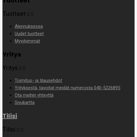
Tuotteet
Tuotteet


Alennuksessa
Uudet tuotteet
Myydyimmät
Yritys
Yritys


Toimitus- ja tilausehdot
Yrityksestä, tavoitat meidät numerosta 040-5226895
Ota meihin yhteyttä
Sivukartta
Tilisi
Tilisi

