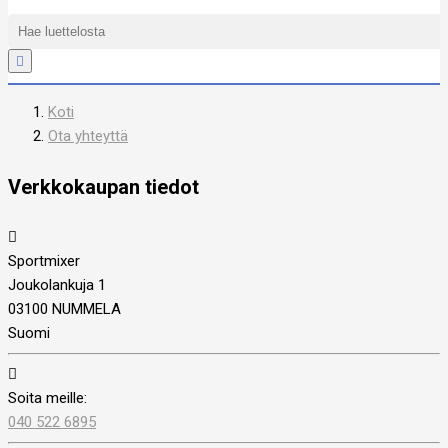

Koti
Ota yhteyttä
Verkkokaupan tiedot

Sportmixer
Joukolankuja 1
03100 NUMMELA
Suomi

Soita meille:
040 522 6895