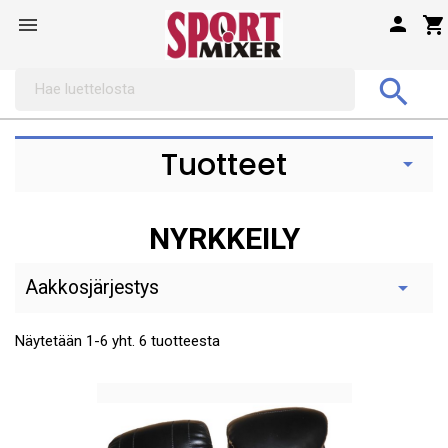

shopping_cart


Tuotteet

NYRKKEILY
Aakkosjärjestys

Näytetään 1-6 yht. 6 tuotteesta