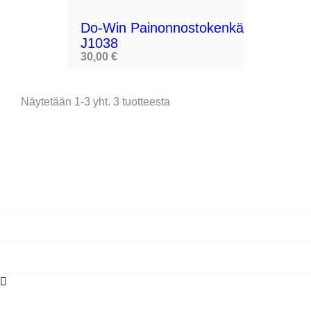
Do-Win Painonnostokenkä
J1038
30,00 €
Näytetään 1-3 yht. 3 tuotteesta
1

TUOTTEET

YRITYS

TILISI


VERKKOKAUPAN TIEDOT