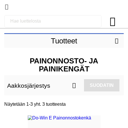


Tuotteet

PAINONNOSTO- JA
PAINIKENGÄT

Aakkosjärjestys
SUODATIN
Näytetään 1-3 yht. 3 tuotteesta