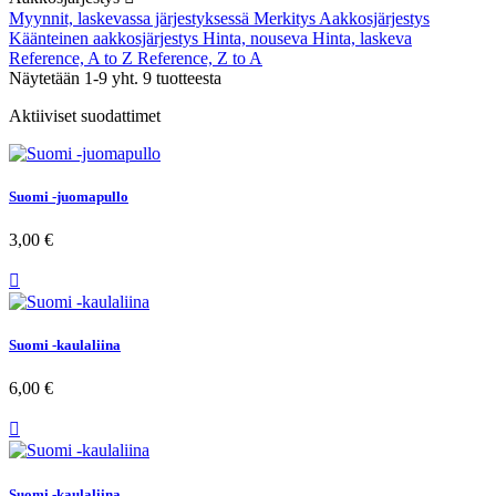
Myynnit, laskevassa järjestyksessä
Merkitys
Aakkosjärjestys
Käänteinen aakkosjärjestys
Hinta, nouseva
Hinta, laskeva
Reference, A to Z
Reference, Z to A
Näytetään 1-9 yht. 9 tuotteesta
Aktiiviset suodattimet
Suomi -juomapullo
3,00 €

Suomi -kaulaliina
6,00 €

Suomi -kaulaliina