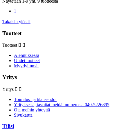
Näytetään 1-9 yht. 9 tuotteesta
1
Takaisin ylös

Tuotteet
Tuotteet


Alennuksessa
Uudet tuotteet
Myydyimmät
Yritys
Yritys


Toimitus- ja tilausehdot
Yrityksestä, tavoitat meidät numerosta 040-5226895
Ota meihin yhteyttä
Sivukartta
Tilisi