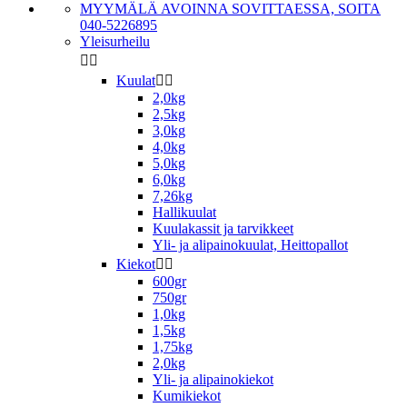
MYYMÄLÄ AVOINNA SOVITTAESSA, SOITA
040-5226895
Yleisurheilu


Kuulat


2,0kg
2,5kg
3,0kg
4,0kg
5,0kg
6,0kg
7,26kg
Hallikuulat
Kuulakassit ja tarvikkeet
Yli- ja alipainokuulat, Heittopallot
Kiekot


600gr
750gr
1,0kg
1,5kg
1,75kg
2,0kg
Yli- ja alipainokiekot
Kumikiekot