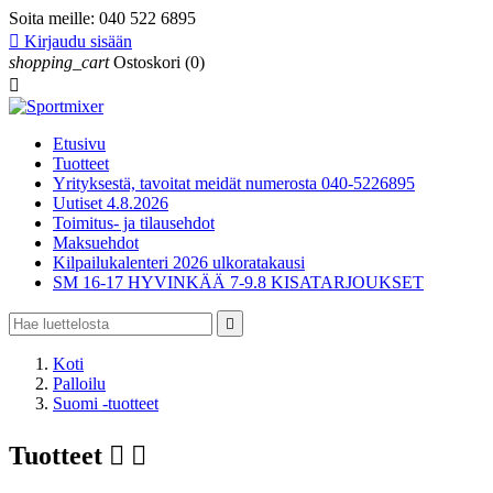
Soita meille:
040 522 6895

Kirjaudu sisään
shopping_cart
Ostoskori
(0)

Etusivu
Tuotteet
Yrityksestä, tavoitat meidät numerosta 040-5226895
Uutiset 4.8.2026
Toimitus- ja tilausehdot
Maksuehdot
Kilpailukalenteri 2026 ulkoratakausi
SM 16-17 HYVINKÄÄ 7-9.8 KISATARJOUKSET

Koti
Palloilu
Suomi -tuotteet
Tuotteet

