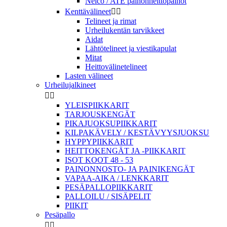
Nelco / ATE painonheittopainot
Kenttävälineet


Telineet ja rimat
Urheilukentän tarvikkeet
Aidat
Lähtötelineet ja viestikapulat
Mitat
Heittovälinetelineet
Lasten välineet
Urheilujalkineet


YLEISPIIKKARIT
TARJOUSKENGÄT
PIKAJUOKSUPIIKKARIT
KILPAKÄVELY / KESTÄVYYSJUOKSU
HYPPYPIIKKARIT
HEITTOKENGÄT JA -PIIKKARIT
ISOT KOOT 48 - 53
PAINONNOSTO- JA PAINIKENGÄT
VAPAA-AIKA / LENKKARIT
PESÄPALLOPIIKKARIT
PALLOILU / SISÄPELIT
PIIKIT
Pesäpallo

