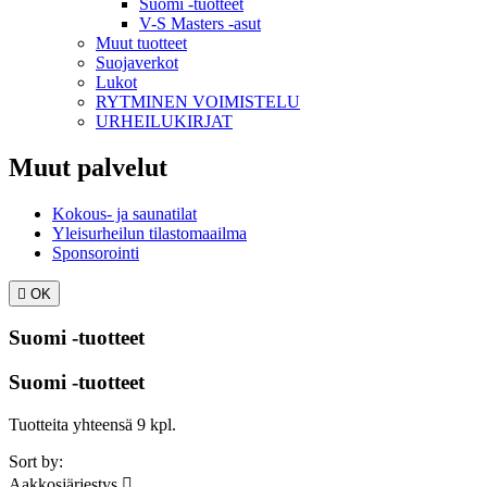
Suomi -tuotteet
V-S Masters -asut
Muut tuotteet
Suojaverkot
Lukot
RYTMINEN VOIMISTELU
URHEILUKIRJAT
Muut palvelut
Kokous- ja saunatilat
Yleisurheilun tilastomaailma
Sponsorointi

OK
Suomi -tuotteet
Suomi -tuotteet
Tuotteita yhteensä 9 kpl.
Sort by:
Aakkosjärjestys
