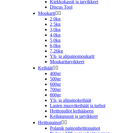
Kiekkokassit ja tarvikkeet
Discus Tool
Moukarit


2,0kg
2,5kg
3,0kg
4,0kg
5,0kg
6,0kg
7,26kg
Yli- ja alipainomoukarit
Moukaritarvikkeet
Keihäät


400gr
500gr
600gr
700gr
800gr
Yli- ja alipainokeihäät
Lasten muovikeihäät ja turbot
Heittopallot keihääseen
Keihäspussit ja tarvikkeet
Heittopainot


Polanik painonheittopainot