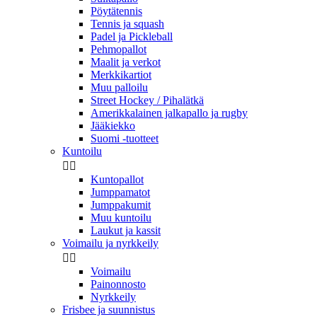
Pöytätennis
Tennis ja squash
Padel ja Pickleball
Pehmopallot
Maalit ja verkot
Merkkikartiot
Muu palloilu
Street Hockey / Pihalätkä
Amerikkalainen jalkapallo ja rugby
Jääkiekko
Suomi -tuotteet
Kuntoilu


Kuntopallot
Jumppamatot
Jumppakumit
Muu kuntoilu
Laukut ja kassit
Voimailu ja nyrkkeily


Voimailu
Painonnosto
Nyrkkeily
Frisbee ja suunnistus