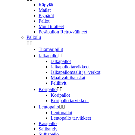
Räpylät
Mailat
Kypärät
Pallot
Muut tuotteet
Pesäpallon Retro-välineet
Palloilu


Tuomaripillit
Jalkapallo


Jalkapallot
Jalkapallo tarvikkeet
Jalkapallomaalit ja -verkot
Maalivahtihanskat
Peliliivit
Koripallo


Koripallot
Koripallo tarvikkeet
Lentopallo


Lentopallot
Lentopallo tarvikkeet
Käsipallo
Salibandy
Sulkapallo