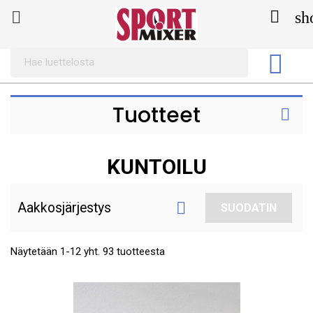

sh


Tuotteet

KUNTOILU

Aakkosjärjestys
SUODATIN
Näytetään 1-12 yht. 93 tuotteesta