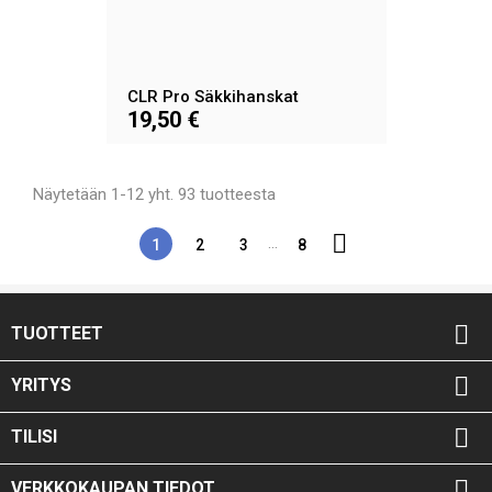
CLR Pro Säkkihanskat
19,50 €
Näytetään 1-12 yht. 93 tuotteesta

…
1
2
3
8

TUOTTEET

YRITYS

TILISI

VERKKOKAUPAN TIEDOT