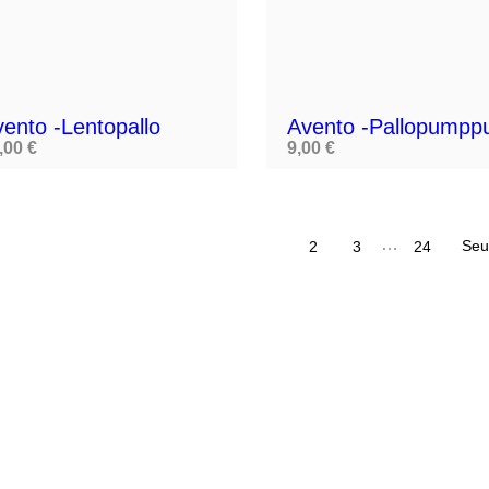

ento -lentopallo
Avento -pallopumpp
,00 €
9,00 €
…
Seu
1
2
3
24
s
Tilisi