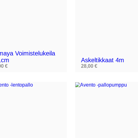

aya Voimistelukeila
1cm
Askeltikkaat 4m
00 €
28,00 €