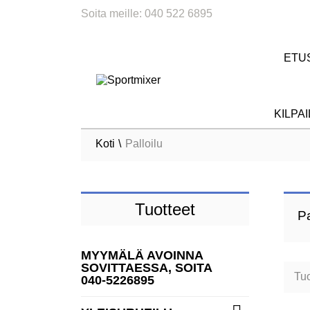
Soita meille:
040 522 6895
ETU
KILPA
Koti
Palloilu
Tuotteet
Pa
MYYMÄLÄ AVOINNA
SOVITTAESSA, SOITA
Tuo
040-5226895