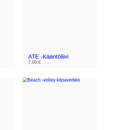


ATE -kääntöliivi
7,00 €