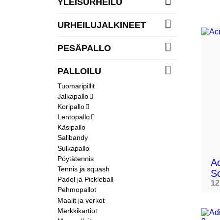

YLEISURHEILU

URHEILUJALKINEET

PESÄPALLO

PALLOILU
Tuomaripillit
Jalkapallo

Koripallo

Lentopallo

Käsipallo
Salibandy
Sulkapallo
Pöytätennis
A
Tennis ja squash
So
Padel ja Pickleball
12
Pehmopallot
Maalit ja verkot
Merkkikartiot