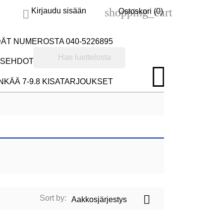
shopping_cart
Kirjaudu sisään
Ostoskori
(0)

DÄT NUMEROSTA 040-5226895
AUSEHDOT
MAKSUEHDOT

INKÄÄ 7-9.8 KISATARJOUKSET

Sort by:
Aakkosjärjestys