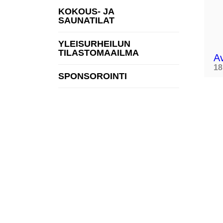
KOKOUS- JA
SAUNATILAT
YLEISURHEILUN
TILASTOMAAILMA
Av
18
SPONSOROINTI
Tuotteet
Yrity