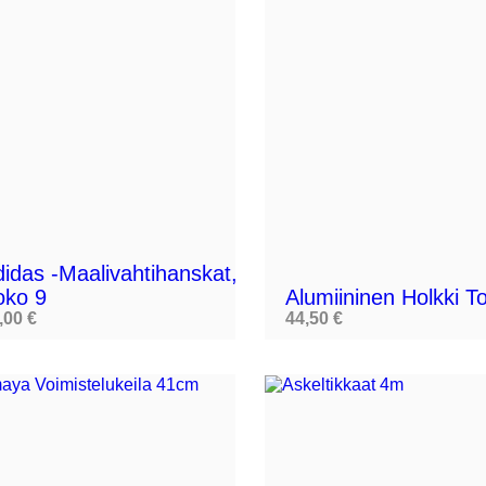

idas -maalivahtihanskat,
oko 9
Alumiininen Holkki Tol
,00 €
44,50 €