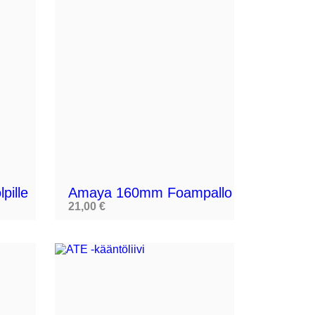


pille
Amaya 160mm Foampallo
21,00 €