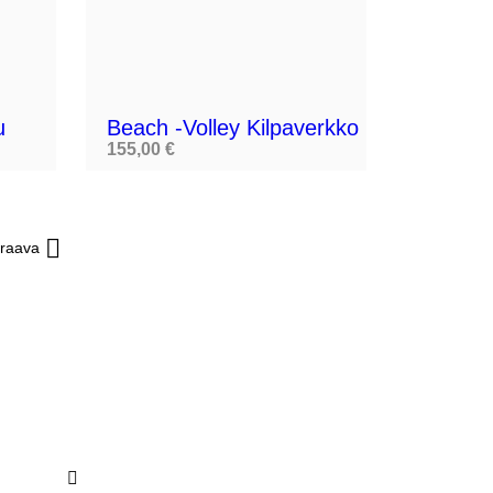


u
Beach -volley Kilpaverkko
155,00 €

raava
