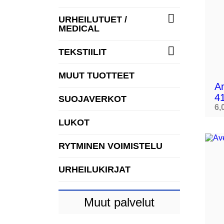

URHEILUTUET /
MEDICAL

TEKSTIILIT
MUUT TUOTTEET
Am
4
SUOJAVERKOT
6,
LUKOT
RYTMINEN VOIMISTELU
URHEILUKIRJAT
Muut palvelut