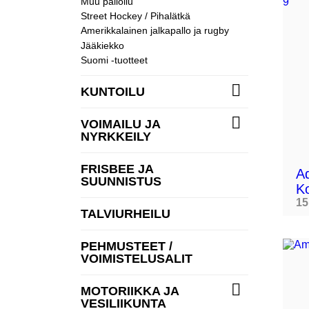
Muu palloilu
Street Hockey / Pihalätkä
Amerikkalainen jalkapallo ja rugby
Jääkiekko
Suomi -tuotteet

KUNTOILU

VOIMAILU JA
NYRKKEILY
FRISBEE JA
Ad
SUUNNISTUS
K
15
TALVIURHEILU
PEHMUSTEET /
VOIMISTELUSALIT

MOTORIIKKA JA
VESILIIKUNTA