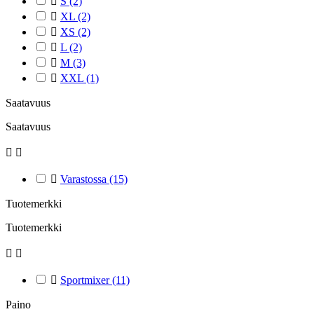

S
(2)

XL
(2)

XS
(2)

L
(2)

M
(3)

XXL
(1)
Saatavuus
Saatavuus



Varastossa
(15)
Tuotemerkki
Tuotemerkki



Sportmixer
(11)
Paino