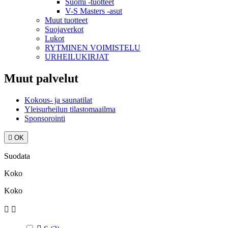
Suomi -tuotteet
V-S Masters -asut
Muut tuotteet
Suojaverkot
Lukot
RYTMINEN VOIMISTELU
URHEILUKIRJAT
Muut palvelut
Kokous- ja saunatilat
Yleisurheilun tilastomaailma
Sponsorointi

OK
Suodata
Koko
Koko

