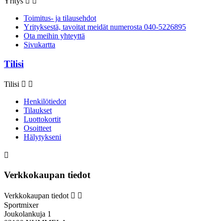
Yritys


Toimitus- ja tilausehdot
Yrityksestä, tavoitat meidät numerosta 040-5226895
Ota meihin yhteyttä
Sivukartta
Tilisi
Tilisi


Henkilötiedot
Tilaukset
Luottokortit
Osoitteet
Hälytykseni

Verkkokaupan tiedot
Verkkokaupan tiedot


Sportmixer
Joukolankuja 1