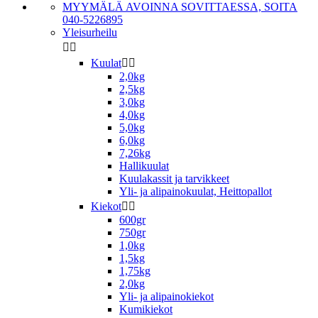
MYYMÄLÄ AVOINNA SOVITTAESSA, SOITA
040-5226895
Yleisurheilu


Kuulat


2,0kg
2,5kg
3,0kg
4,0kg
5,0kg
6,0kg
7,26kg
Hallikuulat
Kuulakassit ja tarvikkeet
Yli- ja alipainokuulat, Heittopallot
Kiekot


600gr
750gr
1,0kg
1,5kg
1,75kg
2,0kg
Yli- ja alipainokiekot
Kumikiekot