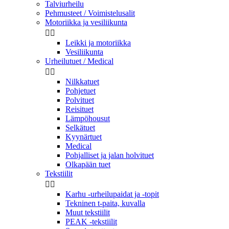
Talviurheilu
Pehmusteet / Voimistelusalit
Motoriikka ja vesiliikunta


Leikki ja motoriikka
Vesiliikunta
Urheilutuet / Medical


Nilkkatuet
Pohjetuet
Polvituet
Reisituet
Lämpöhousut
Selkätuet
Kyynärtuet
Medical
Pohjalliset ja jalan holvituet
Olkapään tuet
Tekstiilit


Karhu -urheilupaidat ja -topit
Tekninen t-paita, kuvalla
Muut tekstiilit
PEAK -tekstiilit