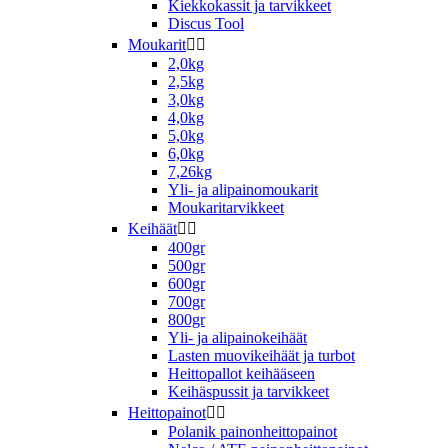
Kiekkokassit ja tarvikkeet
Discus Tool
Moukarit


2,0kg
2,5kg
3,0kg
4,0kg
5,0kg
6,0kg
7,26kg
Yli- ja alipainomoukarit
Moukaritarvikkeet
Keihäät


400gr
500gr
600gr
700gr
800gr
Yli- ja alipainokeihäät
Lasten muovikeihäät ja turbot
Heittopallot keihääseen
Keihäspussit ja tarvikkeet
Heittopainot


Polanik painonheittopainot