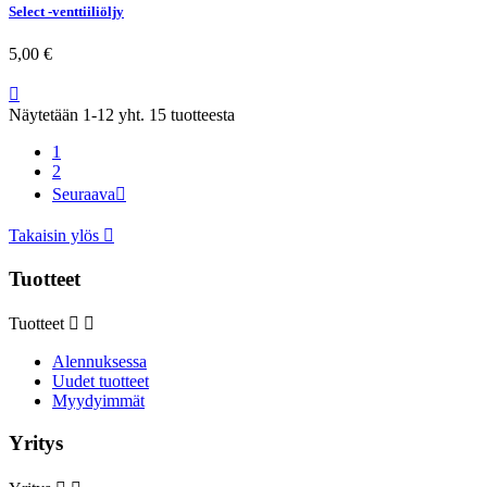
Select -venttiiliöljy
5,00 €

Näytetään 1-12 yht. 15 tuotteesta
1
2
Seuraava

Takaisin ylös

Tuotteet
Tuotteet


Alennuksessa
Uudet tuotteet
Myydyimmät
Yritys