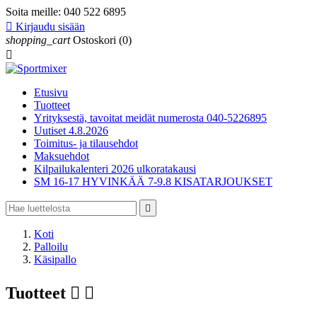
Soita meille:
040 522 6895

Kirjaudu sisään
shopping_cart
Ostoskori
(0)

Etusivu
Tuotteet
Yrityksestä, tavoitat meidät numerosta 040-5226895
Uutiset 4.8.2026
Toimitus- ja tilausehdot
Maksuehdot
Kilpailukalenteri 2026 ulkoratakausi
SM 16-17 HYVINKÄÄ 7-9.8 KISATARJOUKSET

Koti
Palloilu
Käsipallo
Tuotteet

