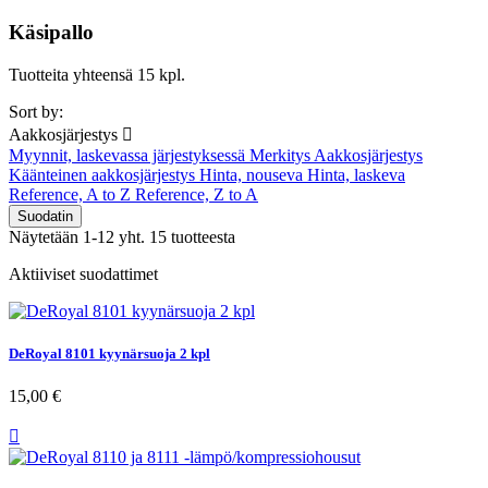
Käsipallo
Tuotteita yhteensä 15 kpl.
Sort by:
Aakkosjärjestys

Myynnit, laskevassa järjestyksessä
Merkitys
Aakkosjärjestys
Käänteinen aakkosjärjestys
Hinta, nouseva
Hinta, laskeva
Reference, A to Z
Reference, Z to A
Suodatin
Näytetään 1-12 yht. 15 tuotteesta
Aktiiviset suodattimet
DeRoyal 8101 kyynärsuoja 2 kpl
15,00 €
