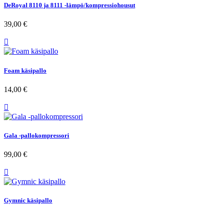
DeRoyal 8110 ja 8111 -lämpö/kompressiohousut
39,00 €

Foam käsipallo
14,00 €

Gala -pallokompressori
99,00 €

Gymnic käsipallo