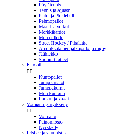
Pöytätennis
Tennis ja squash
Padel ja Pickleball
Pehmopallot
Maalit ja verkot
Merkkikartiot
Muu palloilu
Street Hockey / Pihalätkä
Amerikkalainen jalkapallo ja rugby
Jääkiekko
Suomi -tuotteet
Kuntoilu


Kuntopallot
Jumppamatot
Jumppakumit
Muu kuntoilu
Laukut ja kassit
Voimailu ja nyrkkeily


Voimailu
Painonnosto
Nyrkkeily
Frisbee ja suunnistus