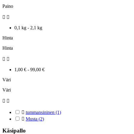
Paino


0,1 kg - 2,1 kg
Hinta
Hinta


1,00 € - 99,00 €
Väri
Väri



tummansininen
(1)

Musta
(2)
Käsipallo