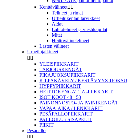
Nelco / ATE painonheittopainot
Kenttävälineet


Telineet ja rimat
Urheilukentän tarvikkeet
Aidat
Lähtötelineet ja viestikapulat
Mitat
Heittovälinetelineet
Lasten välineet
Urheilujalkineet


YLEISPIIKKARIT
TARJOUSKENGÄT
PIKAJUOKSUPIIKKARIT
KILPAKÄVELY / KESTÄVYYSJUOKSU
HYPPYPIIKKARIT
HEITTOKENGÄT JA -PIIKKARIT
ISOT KOOT 48 - 53
PAINONNOSTO- JA PAINIKENGÄT
VAPAA-AIKA / LENKKARIT
PESÄPALLOPIIKKARIT
PALLOILU / SISÄPELIT
PIIKIT
Pesäpallo

