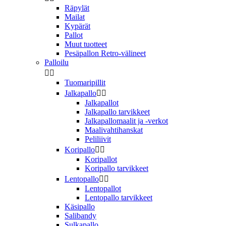
Räpylät
Mailat
Kypärät
Pallot
Muut tuotteet
Pesäpallon Retro-välineet
Palloilu


Tuomaripillit
Jalkapallo


Jalkapallot
Jalkapallo tarvikkeet
Jalkapallomaalit ja -verkot
Maalivahtihanskat
Peliliivit
Koripallo


Koripallot
Koripallo tarvikkeet
Lentopallo


Lentopallot
Lentopallo tarvikkeet
Käsipallo
Salibandy
Sulkapallo