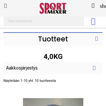

sh


Tuotteet

4,0KG

Aakkosjärjestys
Näytetään 1-10 yht. 10 tuotteesta