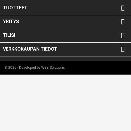

TUOTTEET

YRITYS

TILISI

VERKKOKAUPAN TIEDOT
© 2026 - Developed by W3B Solutions