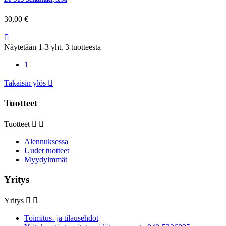
30,00 €

Näytetään 1-3 yht. 3 tuotteesta
1
Takaisin ylös

Tuotteet
Tuotteet


Alennuksessa
Uudet tuotteet
Myydyimmät
Yritys
Yritys


Toimitus- ja tilausehdot