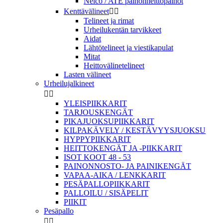
Nelco / ATE painonheittopainot
Kenttävälineet


Telineet ja rimat
Urheilukentän tarvikkeet
Aidat
Lähtötelineet ja viestikapulat
Mitat
Heittovälinetelineet
Lasten välineet
Urheilujalkineet


YLEISPIIKKARIT
TARJOUSKENGÄT
PIKAJUOKSUPIIKKARIT
KILPAKÄVELY / KESTÄVYYSJUOKSU
HYPPYPIIKKARIT
HEITTOKENGÄT JA -PIIKKARIT
ISOT KOOT 48 - 53
PAINONNOSTO- JA PAINIKENGÄT
VAPAA-AIKA / LENKKARIT
PESÄPALLOPIIKKARIT
PALLOILU / SISÄPELIT
PIIKIT
Pesäpallo

