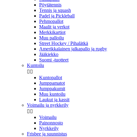
Pöytätennis
Tennis ja squash
Padel ja Pickleball
Pehmopallot
Maalit ja verkot
Merkkikartiot
Muu palloilu
Street Hockey / Pihalätkä
Amerikkalainen jalkapallo ja rugby
Jääkiekko
Suomi -tuotteet
Kuntoilu


Kuntopallot
Jumppamatot
Jumppakumit
Muu kuntoilu
Laukut ja kassit
Voimailu ja nyrkkeily


Voimailu
Painonnosto
Nyrkkeily
Frisbee ja suunnistus