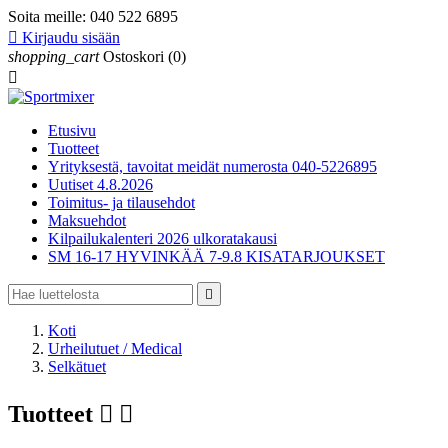
Soita meille:
040 522 6895

Kirjaudu sisään
shopping_cart
Ostoskori
(0)

Etusivu
Tuotteet
Yrityksestä, tavoitat meidät numerosta 040-5226895
Uutiset 4.8.2026
Toimitus- ja tilausehdot
Maksuehdot
Kilpailukalenteri 2026 ulkoratakausi
SM 16-17 HYVINKÄÄ 7-9.8 KISATARJOUKSET

Koti
Urheilutuet / Medical
Selkätuet
Tuotteet

