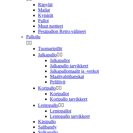
Räpylät
Mailat
Kypärät
Pallot
Muut tuotteet
Pesäpallon Retro-välineet
Palloilu


Tuomaripillit
Jalkapallo


Jalkapallot
Jalkapallo tarvikkeet
Jalkapallomaalit ja -verkot
Maalivahtihanskat
Peliliivit
Koripallo


Koripallot
Koripallo tarvikkeet
Lentopallo


Lentopallot
Lentopallo tarvikkeet
Käsipallo
Salibandy
Sulkapallo