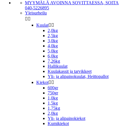
MYYMÄLÄ AVOINNA SOVITTAESSA, SOITA
040-5226895
Yleisurheilu


Kuulat


2,0kg
2,5kg
3,0kg
4,0kg
5,0kg
6,0kg
7,26kg
Hallikuulat
Kuulakassit ja tarvikkeet
Yli- ja alipainokuulat, Heittopallot
Kiekot


600gr
750gr
1,0kg
1,5kg
1,75kg
2,0kg
Yli- ja alipainokiekot
Kumikiekot