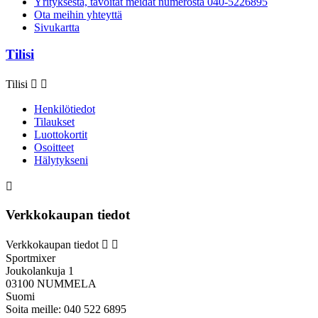
Yrityksestä, tavoitat meidät numerosta 040-5226895
Ota meihin yhteyttä
Sivukartta
Tilisi
Tilisi


Henkilötiedot
Tilaukset
Luottokortit
Osoitteet
Hälytykseni

Verkkokaupan tiedot
Verkkokaupan tiedot


Sportmixer
Joukolankuja 1
03100 NUMMELA
Suomi
Soita meille:
040 522 6895