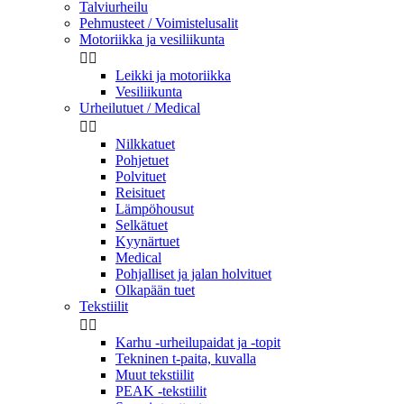
Talviurheilu
Pehmusteet / Voimistelusalit
Motoriikka ja vesiliikunta


Leikki ja motoriikka
Vesiliikunta
Urheilutuet / Medical


Nilkkatuet
Pohjetuet
Polvituet
Reisituet
Lämpöhousut
Selkätuet
Kyynärtuet
Medical
Pohjalliset ja jalan holvituet
Olkapään tuet
Tekstiilit


Karhu -urheilupaidat ja -topit
Tekninen t-paita, kuvalla
Muut tekstiilit
PEAK -tekstiilit