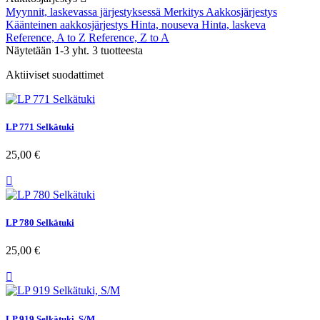
Myynnit, laskevassa järjestyksessä
Merkitys
Aakkosjärjestys
Käänteinen aakkosjärjestys
Hinta, nouseva
Hinta, laskeva
Reference, A to Z
Reference, Z to A
Näytetään 1-3 yht. 3 tuotteesta
Aktiiviset suodattimet
LP 771 Selkätuki
25,00 €

LP 780 Selkätuki
25,00 €

LP 919 Selkätuki, S/M