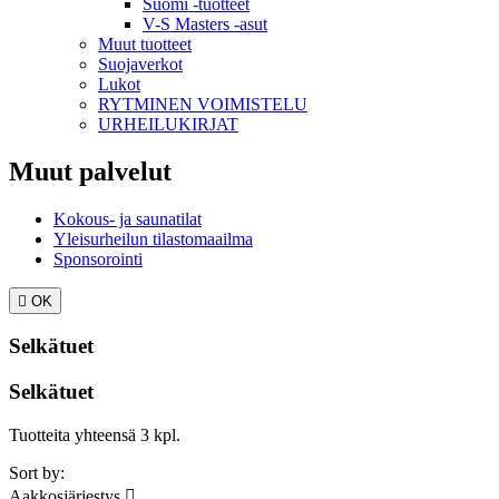
Suomi -tuotteet
V-S Masters -asut
Muut tuotteet
Suojaverkot
Lukot
RYTMINEN VOIMISTELU
URHEILUKIRJAT
Muut palvelut
Kokous- ja saunatilat
Yleisurheilun tilastomaailma
Sponsorointi

OK
Selkätuet
Selkätuet
Tuotteita yhteensä 3 kpl.
Sort by:
Aakkosjärjestys
