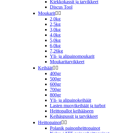
Kiekkokassit ja tarvikkeet
Discus Tool
Moukarit


2,0kg
2,5kg
3,0kg
4,0kg
5,0kg
6,0kg
7,26kg
Yli- ja alipainomoukarit
Moukaritarvikkeet
Keihäät


400gr
500gr
600gr
700gr
800gr
Yli- ja alipainokeihäät
Lasten muovikeihäät ja turbot
Heittopallot keihääseen
Keihäspussit ja tarvikkeet
Heittopainot


Polanik painonheittopainot