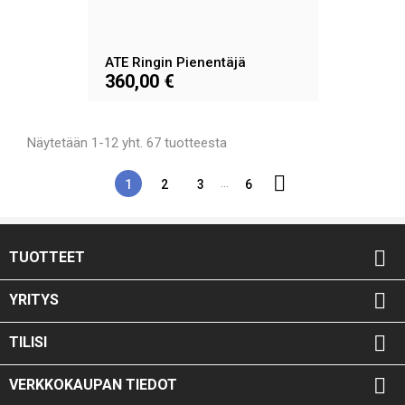
ATE Ringin Pienentäjä
360,00 €
Näytetään 1-12 yht. 67 tuotteesta

…
1
2
3
6

TUOTTEET

YRITYS

TILISI

VERKKOKAUPAN TIEDOT