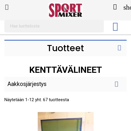

sh


Tuotteet

KENTTÄVÄLINEET

Aakkosjärjestys
Näytetään 1-12 yht. 67 tuotteesta