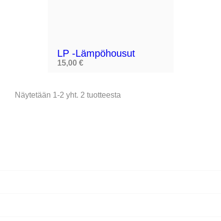
LP -lämpöhousut
15,00 €
Näytetään 1-2 yht. 2 tuotteesta
1

TUOTTEET

YRITYS

TILISI