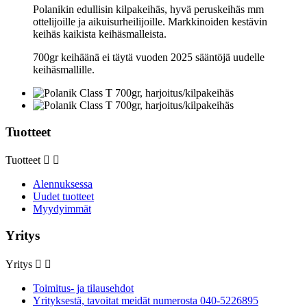
Polanikin edullisin kilpakeihäs, hyvä peruskeihäs mm
ottelijoille ja aikuisurheilijoille. Markkinoiden kestävin
keihäs kaikista keihäsmalleista.
700gr keihäänä ei täytä vuoden 2025 sääntöjä uudelle
keihäsmallille.
Tuotteet
Tuotteet


Alennuksessa
Uudet tuotteet
Myydyimmät
Yritys
Yritys


Toimitus- ja tilausehdot
Yrityksestä, tavoitat meidät numerosta 040-5226895