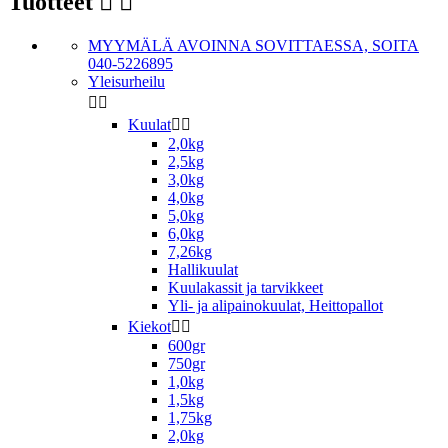
Tuotteet


MYYMÄLÄ AVOINNA SOVITTAESSA, SOITA
040-5226895
Yleisurheilu


Kuulat


2,0kg
2,5kg
3,0kg
4,0kg
5,0kg
6,0kg
7,26kg
Hallikuulat
Kuulakassit ja tarvikkeet
Yli- ja alipainokuulat, Heittopallot
Kiekot


600gr
750gr
1,0kg
1,5kg
1,75kg
2,0kg