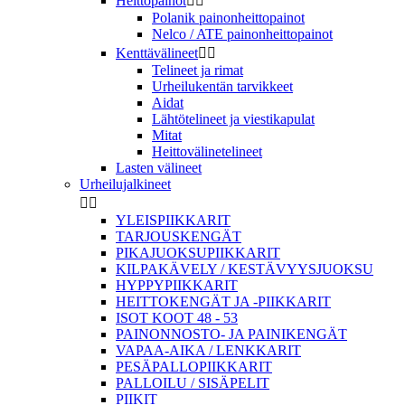
Heittopainot


Polanik painonheittopainot
Nelco / ATE painonheittopainot
Kenttävälineet


Telineet ja rimat
Urheilukentän tarvikkeet
Aidat
Lähtötelineet ja viestikapulat
Mitat
Heittovälinetelineet
Lasten välineet
Urheilujalkineet


YLEISPIIKKARIT
TARJOUSKENGÄT
PIKAJUOKSUPIIKKARIT
KILPAKÄVELY / KESTÄVYYSJUOKSU
HYPPYPIIKKARIT
HEITTOKENGÄT JA -PIIKKARIT
ISOT KOOT 48 - 53
PAINONNOSTO- JA PAINIKENGÄT
VAPAA-AIKA / LENKKARIT
PESÄPALLOPIIKKARIT
PALLOILU / SISÄPELIT
PIIKIT