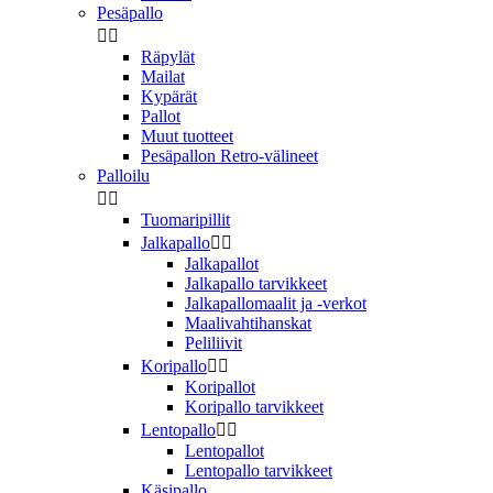
Pesäpallo


Räpylät
Mailat
Kypärät
Pallot
Muut tuotteet
Pesäpallon Retro-välineet
Palloilu


Tuomaripillit
Jalkapallo


Jalkapallot
Jalkapallo tarvikkeet
Jalkapallomaalit ja -verkot
Maalivahtihanskat
Peliliivit
Koripallo


Koripallot
Koripallo tarvikkeet
Lentopallo


Lentopallot
Lentopallo tarvikkeet
Käsipallo