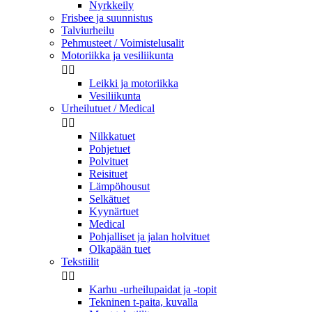
Nyrkkeily
Frisbee ja suunnistus
Talviurheilu
Pehmusteet / Voimistelusalit
Motoriikka ja vesiliikunta


Leikki ja motoriikka
Vesiliikunta
Urheilutuet / Medical


Nilkkatuet
Pohjetuet
Polvituet
Reisituet
Lämpöhousut
Selkätuet
Kyynärtuet
Medical
Pohjalliset ja jalan holvituet
Olkapään tuet
Tekstiilit


Karhu -urheilupaidat ja -topit
Tekninen t-paita, kuvalla