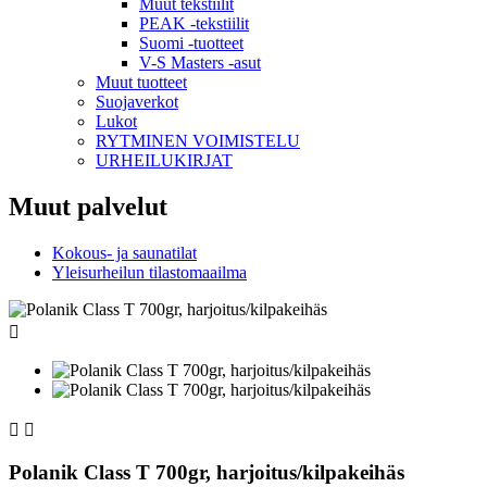
Muut tekstiilit
PEAK -tekstiilit
Suomi -tuotteet
V-S Masters -asut
Muut tuotteet
Suojaverkot
Lukot
RYTMINEN VOIMISTELU
URHEILUKIRJAT
Muut palvelut
Kokous- ja saunatilat
Yleisurheilun tilastomaailma



Polanik Class T 700gr, harjoitus/kilpakeihäs