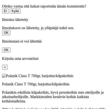
Oletko varma että haluat raportoida tämän kommentin?
Ei
Kyllä
Ilmoitus lähetetty
Ilmoituksesi on lähetetty, ja ylläpitäjä tutkii sen.
OK
Ilmoitustasi ei voi lähettää
OK
Kirjoita oma arvostelusi
×
Polanik Class T 700gr, harjoitus/kilpakeihäs
Polanikin edullisin kilpakeihäs, hyvä peruskeihäs mm ottelijoille ja
aikuisurheilijoille. Markkinoiden kestävin keihäs kaikista
keihäsmalleista.