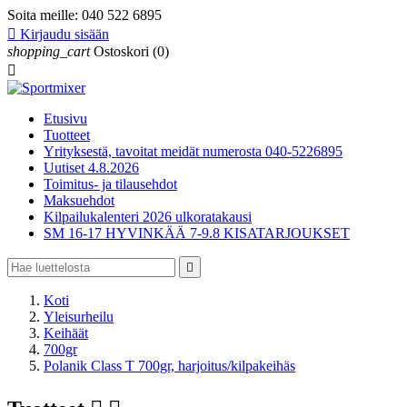
Soita meille:
040 522 6895

Kirjaudu sisään
shopping_cart
Ostoskori
(0)

Etusivu
Tuotteet
Yrityksestä, tavoitat meidät numerosta 040-5226895
Uutiset 4.8.2026
Toimitus- ja tilausehdot
Maksuehdot
Kilpailukalenteri 2026 ulkoratakausi
SM 16-17 HYVINKÄÄ 7-9.8 KISATARJOUKSET

Koti
Yleisurheilu
Keihäät
700gr
Polanik Class T 700gr, harjoitus/kilpakeihäs