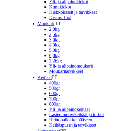
Yli- ja alipainokiekot
Kumikiekot
Kiekkokassit ja tarvikkeet
Discus Tool
Moukarit


2,0kg
2,5kg
3,0kg
4,0kg
5,0kg
6,0kg
7,26kg
Yli- ja alipainomoukarit
Moukaritarvikkeet
Keihäät


400gr
500gr
600gr
700gr
800gr
Yli- ja alipainokeihäät
Lasten muovikeihäät ja turbot
Heittopallot keihääseen
Keihäspussit ja tarvikkeet