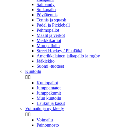
Salibandy
Sulkapallo
Pöytätennis
Tennis ja squash
Padel ja Pickleball
Pehmopallot
Maalit ja verkot
Merkkikartiot
Muu palloilu
Street Hockey / Pihalätkä
Amerikkalainen jalkapallo ja rugby
Jääkiekko
Suomi -tuotteet
Kuntoilu


Kuntopallot
Jumppamatot
Jumppakumit
Muu kuntoilu
Laukut ja kassit
Voimailu ja nyrkkeily


Voimailu
Painonnosto