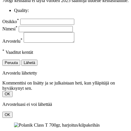
700gr keihäänä ei täytä vuoden 2025 sääntöjä uudelle keihäsmallille.
Quality:
*
Otsikko
*
Nimesi
*
Arvostelu
*
Vaaditut kentät
Peruuta
Lähetä
Arvostelu lähetetty
Kommenttisi on lisätty ja se julkaistaan heti, kun ylläpitäjä on
hyväksynyt sen.
OK
Arvosteluasi ei voi lähettää
OK