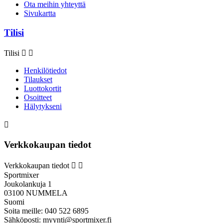
Ota meihin yhteyttä
Sivukartta
Tilisi
Tilisi


Henkilötiedot
Tilaukset
Luottokortit
Osoitteet
Hälytykseni

Verkkokaupan tiedot
Verkkokaupan tiedot


Sportmixer
Joukolankuja 1
03100 NUMMELA
Suomi
Soita meille:
040 522 6895
Sähköposti:
myynti@sportmixer.fi