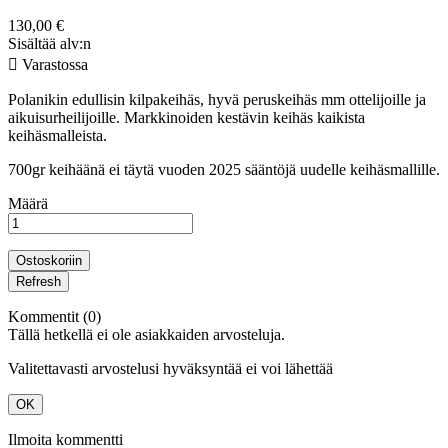
130,00 €
Sisältää alv:n

Varastossa
Polanikin edullisin kilpakeihäs, hyvä peruskeihäs mm ottelijoille ja
aikuisurheilijoille. Markkinoiden kestävin keihäs kaikista
keihäsmalleista.
700gr keihäänä ei täytä vuoden 2025 sääntöjä uudelle keihäsmallille.
Määrä
Ostoskoriin
Kommentit (0)
Tällä hetkellä ei ole asiakkaiden arvosteluja.
Valitettavasti arvostelusi hyväksyntää ei voi lähettää
OK
Ilmoita kommentti