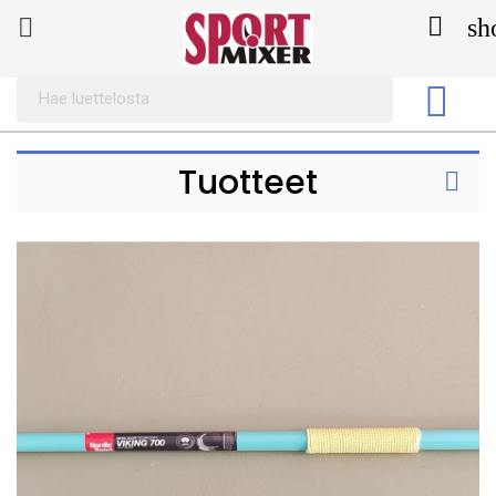

sh


Tuotteet
