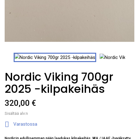
Nordic Viking 700gr
2025 -kilpakeihäs
320,00 €
Sisältää alv:n

Varastossa
Nordicin edullisemman pään laadukas kilpakeihäs, WA / IAAF -hyväksytty