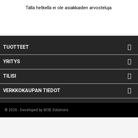
Tällä hetkellä ei ole asiakkaiden arvosteluja.

TUOTTEET

YRITYS

TILISI

VERKKOKAUPAN TIEDOT
© 2026 - Developed by W3B Solutions