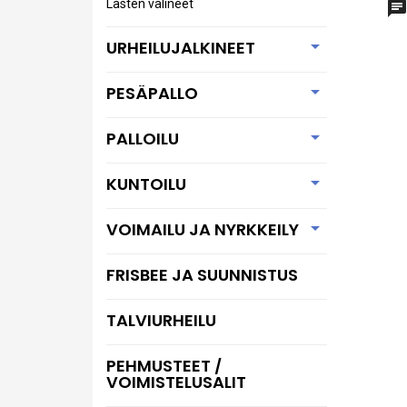
Lasten välineet

URHEILUJALKINEET

PESÄPALLO

PALLOILU

KUNTOILU

VOIMAILU JA NYRKKEILY
FRISBEE JA SUUNNISTUS
TALVIURHEILU
PEHMUSTEET /
VOIMISTELUSALIT