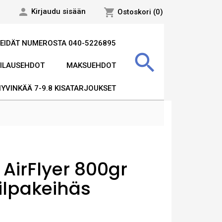

shopping_cart
Kirjaudu sisään
Ostoskori
(0)
MEIDÄT NUMEROSTA 040-5226895

TILAUSEHDOT
MAKSUEHDOT
HYVINKÄÄ 7-9.8 KISATARJOUKSET
 AirFlyer 800gr
ilpakeihäs