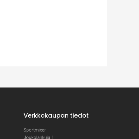
Verkkokaupan tiedot
Sportmixer
Joukolankuja 1