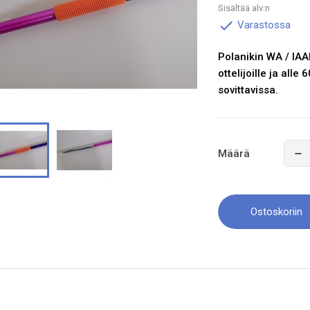
Sisältää alv:n

Varastossa
Polanikin WA / IAA
ottelijoille ja alle
sovittavissa.
Määrä
Ostoskoriin