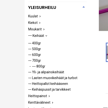

YLEISURHEILU
Kuulat

Kiekot

Moukarit

Keihäät

400gr
500gr
600gr
700gr
800gr
Yli- ja alipainokeihäät
Lasten muovikeihäät ja turbot
Heittopallot keihääseen
Keihäspussit ja tarvikkeet
Heittopainot

Kenttävälineet
