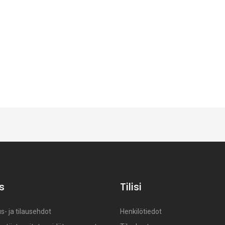
s
Tilisi
s- ja tilausehdot
Henkilötiedot