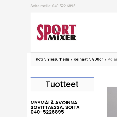
Soita meille:
040 522 6895
Koti
Yleisurheilu
Keihäät
800gr
Polan
Tuotteet
MYYMÄLÄ AVOINNA
SOVITTAESSA, SOITA
040-5226895