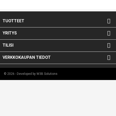

TUOTTEET

YRITYS

TILISI

VERKKOKAUPAN TIEDOT
© 2026 - Developed by W3B Solutions