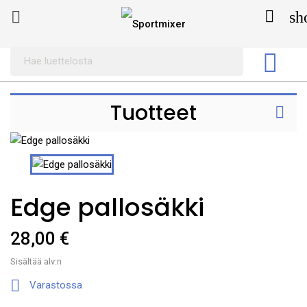

sh


Tuotteet

Edge pallosäkki
28,00 €
Sisältää alv:n

Varastossa