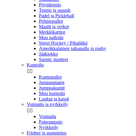
Pöytätennis
Tennis ja squash
Padel ja Pickleball
Pehmopallot
Maalit ja verkot
Merkkikartiot
Muu palloilu
Street Hockey / Pihalätkä
Amerikkalainen jalkapallo ja rugby
Jääkiekko
Suomi -tuotteet
Kuntoilu


Kuntopallot
Jumppamatot
Jumppakumit
Muu kuntoilu
Laukut ja kassit
Voimailu ja nyrkkeily


Voimailu
Painonnosto
Nyrkkeily
Frisbee ja suunnistus