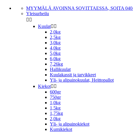
MYYMÄLÄ AVOINNA SOVITTAESSA, SOITA 040-
Yleisurheilu


Kuulat


2,0kg
2,5kg
3,0kg
4,0kg
5,0kg
6,0kg
7,26kg
Hallikuulat
Kuulakassit ja tarvikkeet
Yli- ja alipainokuulat, Heittopallot
Kiekot


600gr
750gr
1,0kg
1,5kg
1,75kg
2,0kg
Yli- ja alipainokiekot
Kumikiekot