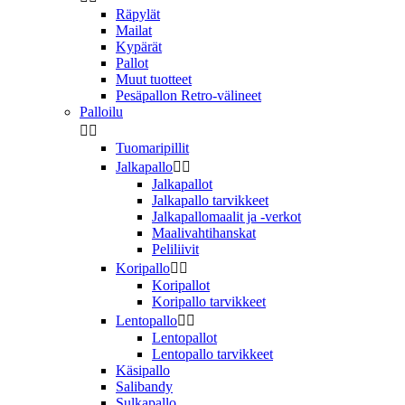
Räpylät
Mailat
Kypärät
Pallot
Muut tuotteet
Pesäpallon Retro-välineet
Palloilu


Tuomaripillit
Jalkapallo


Jalkapallot
Jalkapallo tarvikkeet
Jalkapallomaalit ja -verkot
Maalivahtihanskat
Peliliivit
Koripallo


Koripallot
Koripallo tarvikkeet
Lentopallo


Lentopallot
Lentopallo tarvikkeet
Käsipallo
Salibandy
Sulkapallo