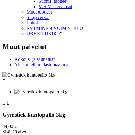
Suomi -tuotteet
V-S Masters -asut
Muut tuotteet
Suojaverkot
Lukot
RYTMINEN VOIMISTELU
URHEILUKIRJAT
Muut palvelut
Kokous- ja saunatilat
Yleisurheilun tilastomaailma



Gymstick kuntopallo 3kg
44,00 €
Sisältää alv:n