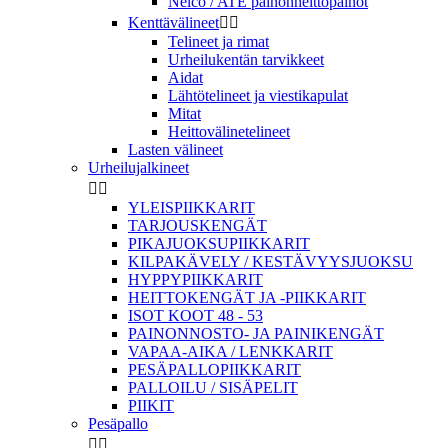
Nelco / ATE painonheittopainot
Kenttävälineet


Telineet ja rimat
Urheilukentän tarvikkeet
Aidat
Lähtötelineet ja viestikapulat
Mitat
Heittovälinetelineet
Lasten välineet
Urheilujalkineet


YLEISPIIKKARIT
TARJOUSKENGÄT
PIKAJUOKSUPIIKKARIT
KILPAKÄVELY / KESTÄVYYSJUOKSU
HYPPYPIIKKARIT
HEITTOKENGÄT JA -PIIKKARIT
ISOT KOOT 48 - 53
PAINONNOSTO- JA PAINIKENGÄT
VAPAA-AIKA / LENKKARIT
PESÄPALLOPIIKKARIT
PALLOILU / SISÄPELIT
PIIKIT
Pesäpallo

