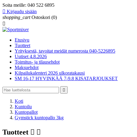
Soita meille:
040 522 6895

Kirjaudu sisään
shopping_cart
Ostoskori
(0)

Etusivu
Tuotteet
Yrityksestä, tavoitat meidät numerosta 040-5226895
Uutiset 4.8.2026
Toimitus- ja tilausehdot
Maksuehdot
Kilpailukalenteri 2026 ulkoratakausi
SM 16-17 HYVINKÄÄ 7-9.8 KISATARJOUKSET

Koti
Kuntoilu
Kuntopallot
Gymstick kuntopallo 3kg
Tuotteet

