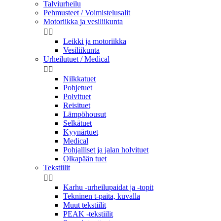
Talviurheilu
Pehmusteet / Voimistelusalit
Motoriikka ja vesiliikunta


Leikki ja motoriikka
Vesiliikunta
Urheilutuet / Medical


Nilkkatuet
Pohjetuet
Polvituet
Reisituet
Lämpöhousut
Selkätuet
Kyynärtuet
Medical
Pohjalliset ja jalan holvituet
Olkapään tuet
Tekstiilit


Karhu -urheilupaidat ja -topit
Tekninen t-paita, kuvalla
Muut tekstiilit
PEAK -tekstiilit