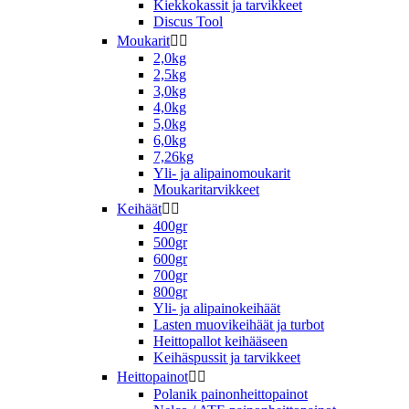
Kiekkokassit ja tarvikkeet
Discus Tool
Moukarit


2,0kg
2,5kg
3,0kg
4,0kg
5,0kg
6,0kg
7,26kg
Yli- ja alipainomoukarit
Moukaritarvikkeet
Keihäät


400gr
500gr
600gr
700gr
800gr
Yli- ja alipainokeihäät
Lasten muovikeihäät ja turbot
Heittopallot keihääseen
Keihäspussit ja tarvikkeet
Heittopainot


Polanik painonheittopainot