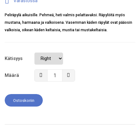

Varastossa
Peliräpylä aikuisille. Pehmeä, heti valmis pelattavaksi. Räpylöitä myös
mustana, harmaana ja valkoisena. Vasemman käden räpylät ovat pääosin
valkoisia, oikean käden keltaisia, mustia tai mustakeltaisia.
Kätisyys
Määrä
Ostoskoriin