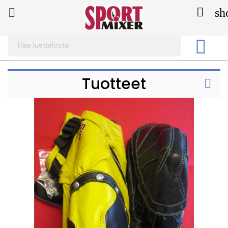

sh


Tuotteet
