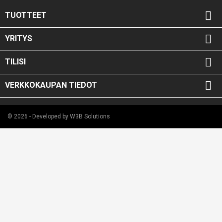

TUOTTEET

YRITYS

TILISI

VERKKOKAUPAN TIEDOT
© 2026 - Developed by W3B Solutions