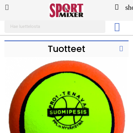

sh


Tuotteet
