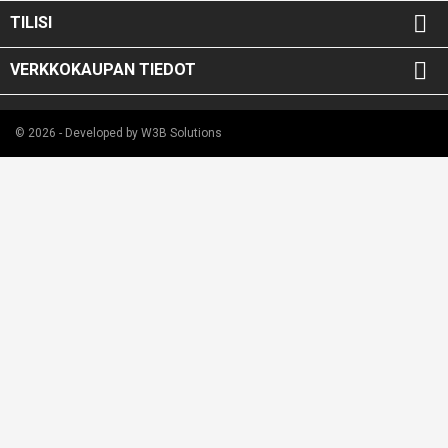

TILISI

VERKKOKAUPAN TIEDOT
© 2026 - Developed by W3B Solutions